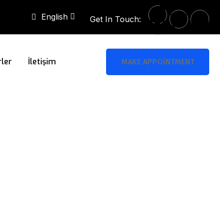
English
Get In Touch:
ler
İletişim
MAKE APPOINTMENT